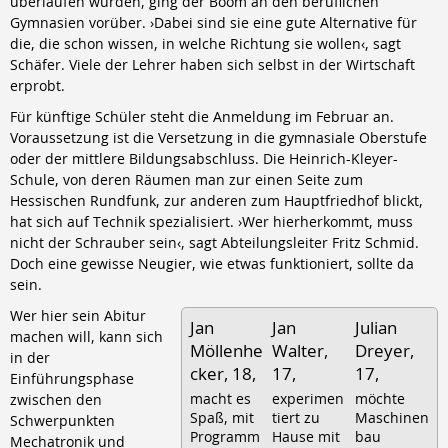
überlaufen wurden, ging der Boom an den beruflichen
Gymnasien vorüber. ›Dabei sind sie eine gute Alternative für
die, die schon wissen, in welche Richtung sie wollen‹, sagt
Schäfer. Viele der Lehrer haben sich selbst in der Wirtschaft
erprobt.
Für künftige Schüler steht die Anmeldung im Februar an.
Voraussetzung ist die Versetzung in die gymnasiale Oberstufe
oder der mittlere Bildungsabschluss. Die Heinrich-Kleyer-
Schule, von deren Räumen man zur einen Seite zum
Hessischen Rundfunk, zur anderen zum Hauptfriedhof blickt,
hat sich auf Technik spezialisiert. ›Wer hierherkommt, muss
nicht der Schrauber sein‹, sagt Abteilungsleiter Fritz Schmid.
Doch eine gewisse Neugier, wie etwas funktioniert, sollte da
sein.
Wer hier sein Abitur
Jan
Jan
Julian
machen will, kann sich
Möllenhe
Walter,
Dreyer,
in der
cker, 18,
17,
17,
Einführungsphase
macht es
experimen
möchte
zwischen den
Spaß, mit
tiert zu
Maschinen
Schwerpunkten
Programm
Hause mit
bau
Mechatronik und