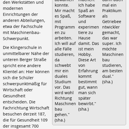
den Werkstätten und
konnte.
Ich habe
mal ein
modernen
Mir macht
Spaß an
Praktikum
Einrichtungen der
es Spaß,
Software
als
anderen Abteilungen,
mit
und
Getriebee
etwa der Fachschule
Programm
experimen
ntwickler
mit Maschinenbau-
en zu
tiere zu
gemacht,
arbeiten.
Hause
das war
Schwerpunkt.
Ich will auf
damit. Das
super. Ich
Die Klingerschule in
alle Fälle
ist mein
möchte
unmittelbarer Nähe der
studieren,
Hobby.
Maschinen
unteren Berger Straße
da
Diese Art
bau
schwebt
von
studieren,
spricht eine andere
mir ein
Erfahrung
am besten
Klientel an: Hier können
duales
kommt
dual."
sich die Schüler
Studium
bestimmt
(sha.)
schwerpunktmäßig für
vor. Das
gut, wann
Wirtschaft oder
wird wohl
man sich
Gesundheit
Richtung
später
entscheiden. Die
Maschinen
bewirbt."
Fachrichtung Wirtschaft
bau
(sha.)
besuchen derzeit 187,
gehen."
die für Gesundheit 109
(sha.)
der insgesamt 700