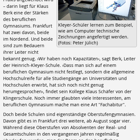
– darin liegt für Klaus
Berk eine der Stärken
des beruflichen
Kleyer-Schüler lernen zum Beispiel,
Gymnasiums. Frankfurt
wie am Computer technische
hat zwei davon, beide
Zeichnungen angefertigt werden.
im Nordend. Und beide
(Fotos: Peter Jülich)
sind zum Bedauern
ihrer Leiter nicht
bekannt genug. ›Wir haben noch Kapazitäten‹, sagt Berk, Leiter
der Heinrich-Kleyer-Schule. ›Dass man sich auf einem
beruflichen Gymnasium nicht festlegt, sondern die allgemeine
Hochschulreife für alle Studiengänge an Universitäten und
Hochschulen erwirbt, hat sich noch nicht genug
herumgesprochen‹, findet sein Kollege Klaus Schäfer von der
Klingerschule. Noch immer glaubten viele Interessenten, am
beruflichen Gymnasium mache man eine Art "Fachabitur".
Doch beide Schulen sind eigenständige Oberstufengymnasien.
Davon gibt es in Frankfurt drei weitere, ab August sogar vier.
Während diese Oberstufen von Absolventen der Real- und
Gesamtschulen in den vergangenen Jahren regelmäßig