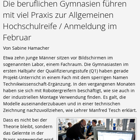
Die beruflichen Gymnasien führen
Berufsschule
Anlagenmechaniker/-in
mit viel Praxis zur Allgemeinen
Augenoptiker/-in
Hochschulreife / Anmeldung im
Eisenbahner/-in im Betriebsdienst
Fahrradmonteur/-in
Februar
Industriemechaniker/-in
Karosserie- und Fahrzeugbaumechaniker/-in
Von Sabine Hamacher
Konstruktionsmechaniker/-in
Kraftfahrzeugmechatroniker/-in
Etwa zehn junge Männer sitzen vor Bildschirmen im
Mechatroniker/-in
sogenannten Labor, einem Fachraum. Die Gymnasiasten im
Zweiradmechatroniker/-in
ersten Halbjahr der Qualifizierungsstufe (Q1) haben gerade
Projekt-Unterricht in einem Fach mit dem sperrigen Namen
Technikwissenschaft-Ergänzung. In den vergangenen Monaten
haben sie sich mit Robotergreifern beschäftigt, wie sie auch in
der industriellen Montage Verwendung finden. Es galt, die
Modelle auseinanderzubauen und in einer technischen
Zeichnung nachzuvollziehen, wie Lehrer Manfred Tesch erklärt.
Dass es nicht bei der
Theorie bleibt, sondern
das Gelernte in der
Praxis angewendet wird