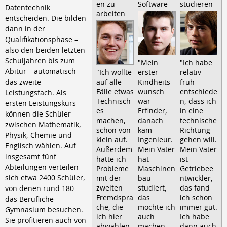
en zu
Software
studieren
Datentechnik
arbeiten
entscheiden. Die bilden
dann in der
Qualifikationsphase –
also den beiden letzten
Schuljahren bis zum
"Mein
"Ich habe
Abitur – automatisch
"Ich wollte
erster
relativ
das zweite
auf alle
Kindheits
früh
Fälle etwas
wunsch
entschiede
Leistungsfach. Als
Technisch
war
n, dass ich
ersten Leistungskurs
es
Erfinder,
in eine
können die Schüler
machen,
danach
technische
zwischen Mathematik,
schon von
kam
Richtung
Physik, Chemie und
klein auf.
Ingenieur.
gehen will.
Englisch wählen. Auf
Außerdem
Mein Vater
Mein Vater
insgesamt fünf
hatte ich
hat
ist
Abteilungen verteilen
Probleme
Maschinen
Getriebee
sich etwa 2400 Schüler,
mit der
bau
ntwickler,
zweiten
studiert,
das fand
von denen rund 180
Fremdspra
das
ich schon
das Berufliche
che, die
möchte ich
immer gut.
Gymnasium besuchen.
ich hier
auch
Ich habe
Sie profitieren auch von
abwählen
machen.
dann auch