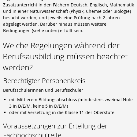
Berufsschule
Zusatzunterricht in den Fächern Deutsch, Englisch, Mathematik
Anlagenmechaniker/-in
und in einer Naturwissenschaft (Physik, Chemie oder Biologie)
Augenoptiker/-in
besucht werden, und jeweils eine Prüfung nach 2 Jahren
Eisenbahner/-in im Betriebsdienst
abgelegt werden. Darüber hinaus müssen weitere
Fahrradmonteur/-in
Bedingungen (siehe unten) erfüllt sein.
Industriemechaniker/-in
Welche Regelungen während der
Karosserie- und Fahrzeugbaumechaniker/-in
Konstruktionsmechaniker/-in
Berufsausbildung müssen beachtet
Kraftfahrzeugmechatroniker/-in
Mechatroniker/-in
werden?
Zweiradmechatroniker/-in
Berechtigter Personenkreis
Berufsschülerinnen und Berufsschüler
mit Mittlerem Bildungsabschluss (mindestens zweimal Note
3 in D/E/M, keine 5 in D/E/M)
oder mit Versetzung in die Klasse 11 der Oberstufe
Voraussetzungen zur Erteilung der
Fachhochschulreife