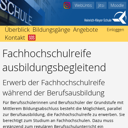
WebUntis
Jitsi
Moodle
Überblick
Bildungsgänge
Angebote
Einloggen
Kontakt
Abitur
Startseite
Beratungsangebote
Berufliches Gymnasium
Fachhochschulreife
Schulleitung
Ich bin in Not
Einschulung
Fachhochschulreife
Kollegium
Nachricht an Klassenlehrer/-in
International
ausbildungsbegleitend
Fachoberschule Form A
Sekretariate
Der Weg zu uns
Mediothek
Fachoberschule Form B
Förderverein
Impressum
Termine
Fachhochschulreife ausbildungsbegleitend
Erwerb der Fachhochschulreife
Schwerbehindertenvertretung
Unterrichtszeiten
Mittlerer Abschluss
Heinrich Kleyer
Vertretungsplan
während der Berufsausbildung
Berufsfachschule
3D-Drucker
Berufsvorbereitend
Für Berufsschülerinnen und Berufsschüler der Grundstufe mit
Bildungsgänge zur Berufsvorbereitung
Mittlerem Bildungsabschluss besteht die Möglich­keit, parallel
Berufsbegleitend
zur Berufsausbildung, die Fachhochschulreife zu erwerben. Sie
berechtigt zum Studium an Fach­hochschulen. Dazu muss
Fachschule für Technik
ergänzend zum regulären Berufsschulunterricht ein