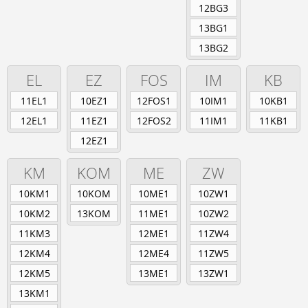
Berufsschule
12BG3
Anlagenmechaniker/-in
13BG1
Augenoptiker/-in
13BG2
Eisenbahner/-in im Betriebsdienst
Fahrradmonteur/-in
EL
EZ
FOS
IM
KB
Industriemechaniker/-in
Karosserie- und Fahrzeugbaumechaniker/-in
11EL1
10EZ1
12FOS1
10IM1
10KB1
Konstruktionsmechaniker/-in
12EL1
11EZ1
12FOS2
11IM1
11KB1
Kraftfahrzeugmechatroniker/-in
Mechatroniker/-in
12EZ1
Zweiradmechatroniker/-in
KM
KOM
ME
ZW
10KM1
10KOM
10ME1
10ZW1
10KM2
13KOM
11ME1
10ZW2
11KM3
12ME1
11ZW4
12KM4
12ME4
11ZW5
12KM5
13ME1
13ZW1
13KM1