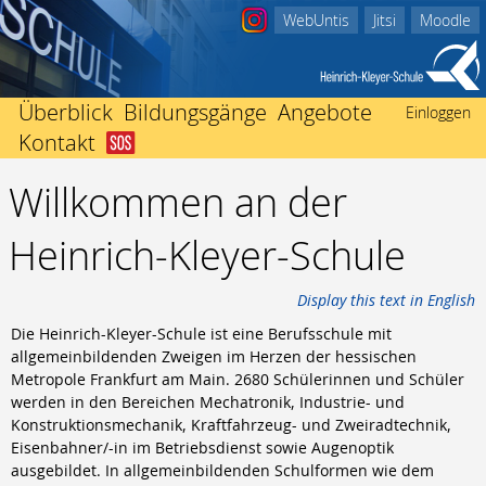
WebUntis
Jitsi
Moodle
Überblick
Bildungsgänge
Angebote
Einloggen
Kontakt
Abitur
Startseite
Beratungsangebote
Berufliches Gymnasium
Willkommen an der
Schulleitung
Ich bin in Not
Einschulung
Fachhochschulreife
Kollegium
Nachricht an Klassenlehrer/-in
International
Heinrich-Kleyer-Schule
Fachoberschule Form A
Sekretariate
Der Weg zu uns
Mediothek
Fachoberschule Form B
Förderverein
Impressum
Termine
Fachhochschulreife ausbildungsbegleitend
Display this text in English
Schwerbehindertenvertretung
Unterrichtszeiten
Mittlerer Abschluss
Die Heinrich-Kleyer-Schule ist eine Berufsschule mit
Heinrich Kleyer
Vertretungsplan
Berufsfachschule
allgemeinbildenden Zweigen im Herzen der hessischen
3D-Drucker
Berufsvorbereitend
Metropole Frankfurt am Main. 2680 Schülerinnen und Schüler
werden in den Bereichen Mechatronik, Industrie- und
Bildungsgänge zur Berufsvorbereitung
Konstruktionsmechanik, Kraftfahrzeug- und Zweiradtechnik,
Berufsbegleitend
Eisenbahner/-in im Betriebsdienst sowie Augenoptik
Fachschule für Technik
ausgebildet. In allgemeinbildenden Schulformen wie dem