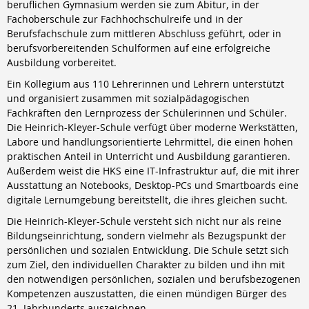
Berufsschule
beruflichen Gymnasium werden sie zum Abitur, in der
Fachoberschule zur Fachhochschulreife und in der
Anlagenmechaniker/-in
Berufsfachschule zum mittleren Abschluss geführt, oder in
Augenoptiker/-in
berufsvorbereitenden Schulformen auf eine erfolgreiche
Eisenbahner/-in im Betriebsdienst
Ausbildung vorbereitet.
Fahrradmonteur/-in
Industriemechaniker/-in
Ein Kollegium aus 110 Lehrerinnen und Lehrern unterstützt
Karosserie- und Fahrzeugbaumechaniker/-in
und organisiert zusammen mit sozialpädagogischen
Konstruktionsmechaniker/-in
Fachkräften den Lernprozess der Schülerinnen und Schüler.
Kraftfahrzeugmechatroniker/-in
Die Heinrich-Kleyer-Schule verfügt über moderne Werkstätten,
Mechatroniker/-in
Labore und handlungsorientierte Lehrmittel, die einen hohen
Zweiradmechatroniker/-in
praktischen Anteil in Unterricht und Ausbildung garantieren.
Außerdem weist die HKS eine IT-Infrastruktur auf, die mit ihrer
Ausstattung an Notebooks, Desktop-PCs und Smartboards eine
digitale Lernumgebung bereitstellt, die ihres gleichen sucht.
Die Heinrich-Kleyer-Schule versteht sich nicht nur als reine
Bildungseinrichtung, sondern vielmehr als Bezugspunkt der
persönlichen und sozialen Entwicklung. Die Schule setzt sich
zum Ziel, den individuellen Charakter zu bilden und ihn mit
den notwendigen persönlichen, sozialen und berufsbezogenen
Kompetenzen auszustatten, die einen mündigen Bürger des
21. Jahrhunderts auszeichnen.