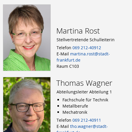
Berufsschule
Anlagenmechaniker/-in
Augenoptiker/-in
Eisenbahner/-in im Betriebsdienst
Martina Rost
Fahrradmonteur/-in
Industriemechaniker/-in
Stellvertretende Schulleiterin
Karosserie- und Fahrzeugbaumechaniker/-in
Konstruktionsmechaniker/-in
Telefon
069 212-40912
Kraftfahrzeugmechatroniker/-in
E-Mail
martina.rost@stadt-
Mechatroniker/-in
frankfurt.de
Zweiradmechatroniker/-in
Raum C103
Thomas Wagner
Abteilungsleiter Abteilung 1
Fachschule für Technik
Metallberufe
Mechatronik
Telefon
069 212-40911
E-Mail
tho.wagner@stadt-