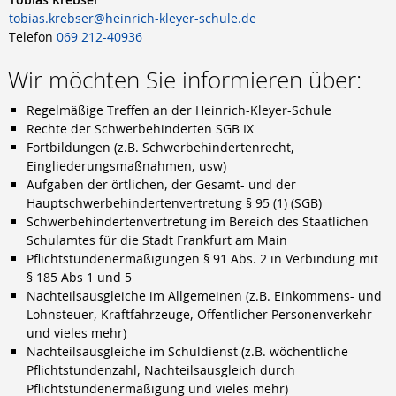
Berufsschule
tobias.krebser@heinrich-kleyer-schule.de
Anlagenmechaniker/-in
Telefon
069 212-40936
Augenoptiker/-in
Eisenbahner/-in im Betriebsdienst
Wir möchten Sie informieren über:
Fahrradmonteur/-in
Industriemechaniker/-in
Regelmäßige Treffen an der Heinrich-Kleyer-Schule
Karosserie- und Fahrzeugbaumechaniker/-in
Rechte der Schwerbehinderten SGB IX
Konstruktionsmechaniker/-in
Fortbildungen (z.B. Schwerbehindertenrecht,
Kraftfahrzeugmechatroniker/-in
Eingliederungsmaßnahmen, usw)
Mechatroniker/-in
Aufgaben der örtlichen, der Gesamt- und der
Zweiradmechatroniker/-in
Hauptschwerbehindertenvertretung § 95 (1) (SGB)
Schwerbehindertenvertretung im Bereich des Staatlichen
Schulamtes für die Stadt Frankfurt am Main
Pflichtstundenermäßigungen § 91 Abs. 2 in Verbindung mit
§ 185 Abs 1 und 5
Nachteilsausgleiche im Allgemeinen (z.B. Einkommens- und
Lohnsteuer, Kraftfahrzeuge, Öffentlicher Personenverkehr
und vieles mehr)
Nachteilsausgleiche im Schuldienst (z.B. wöchentliche
Pflichtstundenzahl, Nachteilsausgleich durch
Pflichtstundenermäßigung und vieles mehr)