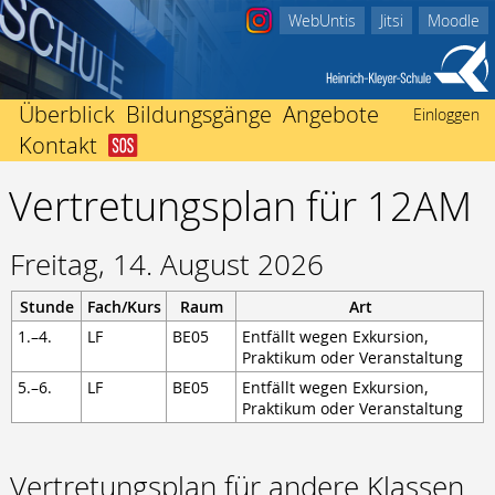
WebUntis
Jitsi
Moodle
Überblick
Bildungsgänge
Angebote
Einloggen
Kontakt
Abitur
Startseite
Beratungsangebote
Berufliches Gymnasium
Vertretungsplan für 12AM
Schulleitung
Ich bin in Not
Einschulung
Fachhochschulreife
Kollegium
Nachricht an Klassenlehrer/-in
International
Fachoberschule Form A
Sekretariate
Der Weg zu uns
Mediothek
Freitag, 14. August 2026
Fachoberschule Form B
Förderverein
Impressum
Termine
Fachhochschulreife ausbildungsbegleitend
Stunde
Fach/Kurs
Raum
Art
Schwerbehindertenvertretung
Unterrichtszeiten
Mittlerer Abschluss
1.–4.
LF
BE05
Entfällt wegen Exkursion,
Heinrich Kleyer
Vertretungsplan
Berufsfachschule
Praktikum oder Veranstaltung
3D-Drucker
Berufsvorbereitend
5.–6.
LF
BE05
Entfällt wegen Exkursion,
Praktikum oder Veranstaltung
Bildungsgänge zur Berufsvorbereitung
Berufsbegleitend
Fachschule für Technik
Vertretungsplan für andere Klassen