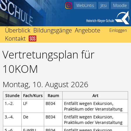
WebUntis
Jitsi
Moodle
Überblick
Bildungsgänge
Angebote
Einloggen
Kontakt
Abitur
Startseite
Beratungsangebote
Berufliches Gymnasium
Vertretungsplan für
Schulleitung
Ich bin in Not
Einschulung
Fachhochschulreife
Kollegium
Nachricht an Klassenlehrer/-in
International
10KOM
Fachoberschule Form A
Sekretariate
Der Weg zu uns
Mediothek
Fachoberschule Form B
Förderverein
Impressum
Termine
Fachhochschulreife ausbildungsbegleitend
Montag, 10. August 2026
Schwerbehindertenvertretung
Unterrichtszeiten
Mittlerer Abschluss
Heinrich Kleyer
Vertretungsplan
Berufsfachschule
Stunde
Fach/Kurs
Raum
Art
3D-Drucker
Berufsvorbereitend
1.–2.
LF
BE04
Entfällt wegen Exkursion,
Bildungsgänge zur Berufsvorbereitung
Praktikum oder Veranstaltung
Berufsbegleitend
3.–4.
De
BE04
Entfällt wegen Exkursion,
Praktikum oder Veranstaltung
Fachschule für Technik
5.–6.
E-WPU
BE04
Entfällt wegen Exkursion,