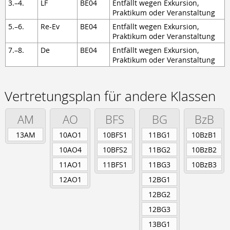
3.–4.
LF
BE04
Entfällt wegen Exkursion,
Praktikum oder Veranstaltung
5.–6.
Re-Ev
BE04
Entfällt wegen Exkursion,
Praktikum oder Veranstaltung
7.–8.
De
BE04
Entfällt wegen Exkursion,
Praktikum oder Veranstaltung
Vertretungsplan für andere Klassen
AM
AO
BFS
BG
BzB
13AM
10AO1
10BFS1
11BG1
10BzB1
10AO4
10BFS2
11BG2
10BzB2
11AO1
11BFS1
11BG3
10BzB3
12AO1
12BG1
12BG2
12BG3
13BG1