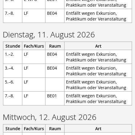
Berufsschule
Praktikum oder Veranstaltung
Anlagenmechaniker/-in
7.–8.
LF
BE04
Entfällt wegen Exkursion,
Augenoptiker/-in
Praktikum oder Veranstaltung
Eisenbahner/-in im Betriebsdienst
Fahrradmonteur/-in
Dienstag, 11. August 2026
Industriemechaniker/-in
Karosserie- und Fahrzeugbaumechaniker/-in
Stunde
Fach/Kurs
Raum
Art
Konstruktionsmechaniker/-in
1.–2.
LF
BE04
Entfällt wegen Exkursion,
Kraftfahrzeugmechatroniker/-in
Praktikum oder Veranstaltung
Mechatroniker/-in
Zweiradmechatroniker/-in
3.–4.
LF
BE04
Entfällt wegen Exkursion,
Praktikum oder Veranstaltung
5.–6.
LF
Entfällt wegen Exkursion,
Praktikum oder Veranstaltung
7.–8.
LF
BE01
Entfällt wegen Exkursion,
Praktikum oder Veranstaltung
Mittwoch, 12. August 2026
Stunde
Fach/Kurs
Raum
Art