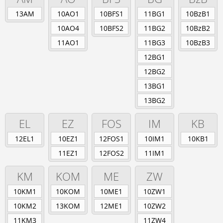
Berufsschule
13AM
10AO1
10BFS1
11BG1
10BzB1
Anlagenmechaniker/-in
Augenoptiker/-in
10AO4
10BFS2
11BG2
10BzB2
Eisenbahner/-in im Betriebsdienst
11AO1
11BG3
10BzB3
Fahrradmonteur/-in
12BG1
Industriemechaniker/-in
Karosserie- und Fahrzeugbaumechaniker/-in
12BG2
Konstruktionsmechaniker/-in
13BG1
Kraftfahrzeugmechatroniker/-in
13BG2
Mechatroniker/-in
Zweiradmechatroniker/-in
EL
EZ
FOS
IM
KB
12EL1
10EZ1
12FOS1
10IM1
10KB1
11EZ1
12FOS2
11IM1
KM
KOM
ME
ZW
10KM1
10KOM
10ME1
10ZW1
10KM2
13KOM
12ME1
10ZW2
11KM3
11ZW4