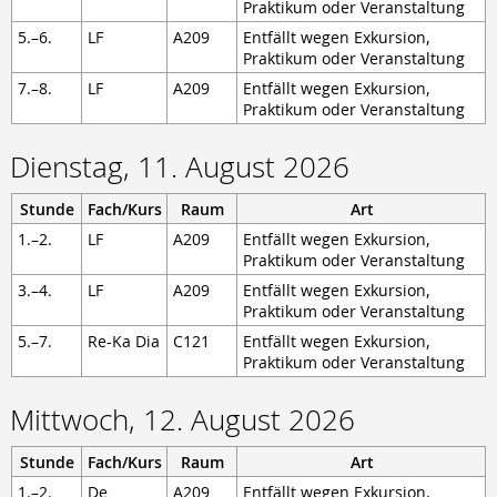
Berufsschule
Praktikum oder Veranstaltung
5.–6.
LF
A209
Entfällt wegen Exkursion,
Anlagenmechaniker/-in
Praktikum oder Veranstaltung
Augenoptiker/-in
Eisenbahner/-in im Betriebsdienst
7.–8.
LF
A209
Entfällt wegen Exkursion,
Fahrradmonteur/-in
Praktikum oder Veranstaltung
Industriemechaniker/-in
Karosserie- und Fahrzeugbaumechaniker/-in
Dienstag, 11. August 2026
Konstruktionsmechaniker/-in
Kraftfahrzeugmechatroniker/-in
Stunde
Fach/Kurs
Raum
Art
Mechatroniker/-in
1.–2.
LF
A209
Entfällt wegen Exkursion,
Zweiradmechatroniker/-in
Praktikum oder Veranstaltung
3.–4.
LF
A209
Entfällt wegen Exkursion,
Praktikum oder Veranstaltung
5.–7.
Re-Ka Dia
C121
Entfällt wegen Exkursion,
Praktikum oder Veranstaltung
Mittwoch, 12. August 2026
Stunde
Fach/Kurs
Raum
Art
1.–2.
De
A209
Entfällt wegen Exkursion,