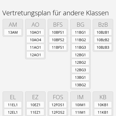
Vertretungsplan für andere Klassen
AM
AO
BFS
BG
BzB
13AM
10AO1
10BFS1
11BG1
10BzB1
10AO4
10BFS2
11BG2
10BzB2
11AO1
11BFS1
11BG3
10BzB3
12AO1
12BG1
12BG2
12BG3
13BG1
13BG2
EL
EZ
FOS
IM
KB
11EL1
10EZ1
12FOS1
10IM1
10KB1
12EL1
11EZ1
12FOS2
11IM1
11KB1