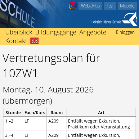
WebUntis
Jitsi
Moodle
Überblick
Bildungsgänge
Angebote
Einloggen
Kontakt
Abitur
Startseite
Beratungsangebote
Berufliches Gymnasium
Vertretungsplan für
Schulleitung
Ich bin in Not
Einschulung
Fachhochschulreife
Kollegium
Nachricht an Klassenlehrer/-in
International
10ZW1
Fachoberschule Form A
Sekretariate
Der Weg zu uns
Mediothek
Fachoberschule Form B
Förderverein
Impressum
Termine
Fachhochschulreife ausbildungsbegleitend
Montag, 10. August 2026
Schwerbehindertenvertretung
Unterrichtszeiten
Mittlerer Abschluss
Heinrich Kleyer
Vertretungsplan
(übermorgen)
Berufsfachschule
3D-Drucker
Berufsvorbereitend
Stunde
Fach/Kurs
Raum
Art
Bildungsgänge zur Berufsvorbereitung
1.–2.
LF
A209
Entfällt wegen Exkursion,
Berufsbegleitend
Praktikum oder Veranstaltung
Fachschule für Technik
3.–4.
LF
A209
Entfällt wegen Exkursion,