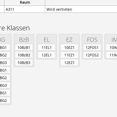
Raum
vorbereitung
A311
Wird vertreten
re Klassen
BG
BzB
EL
EZ
FOS
I
1BG1
10BzB1
11EL1
10EZ1
12FOS1
10I
1BG2
10BzB2
12EL1
11EZ1
12FOS2
11I
1BG3
10BzB3
12EZ1
2BG1
2BG2
2BG3
3BG1
3BG2