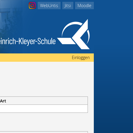
WebUntis
Jitsi
Moodle
Einloggen
Art