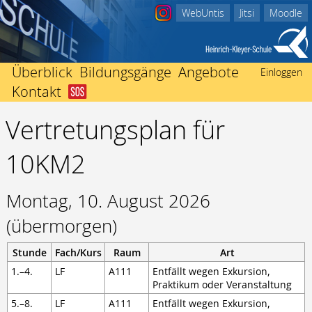
WebUntis
Jitsi
Moodle
Überblick
Bildungsgänge
Angebote
Einloggen
Kontakt
Abitur
Startseite
Beratungsangebote
Berufliches Gymnasium
Vertretungsplan für
Schulleitung
Ich bin in Not
Einschulung
Fachhochschulreife
Kollegium
Nachricht an Klassenlehrer/-in
International
10KM2
Fachoberschule Form A
Sekretariate
Der Weg zu uns
Mediothek
Fachoberschule Form B
Förderverein
Impressum
Termine
Fachhochschulreife ausbildungsbegleitend
Montag, 10. August 2026
Schwerbehindertenvertretung
Unterrichtszeiten
Mittlerer Abschluss
Heinrich Kleyer
Vertretungsplan
(übermorgen)
Berufsfachschule
3D-Drucker
Berufsvorbereitend
Stunde
Fach/Kurs
Raum
Art
Bildungsgänge zur Berufsvorbereitung
1.–4.
LF
A111
Entfällt wegen Exkursion,
Berufsbegleitend
Praktikum oder Veranstaltung
Fachschule für Technik
5.–8.
LF
A111
Entfällt wegen Exkursion,