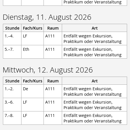
Berufsschule
Praktikum oder Veranstaltung
Anlagenmechaniker/-in
Dienstag, 11. August 2026
Augenoptiker/-in
Eisenbahner/-in im Betriebsdienst
Stunde
Fach/Kurs
Raum
Art
Fahrradmonteur/-in
Industriemechaniker/-in
1.–4.
LF
A111
Entfällt wegen Exkursion,
Karosserie- und Fahrzeugbaumechaniker/-in
Praktikum oder Veranstaltung
Konstruktionsmechaniker/-in
5.–7.
Eth
A111
Entfällt wegen Exkursion,
Kraftfahrzeugmechatroniker/-in
Praktikum oder Veranstaltung
Mechatroniker/-in
Zweiradmechatroniker/-in
Mittwoch, 12. August 2026
Stunde
Fach/Kurs
Raum
Art
1.–2.
De
A111
Entfällt wegen Exkursion,
Praktikum oder Veranstaltung
3.–6.
LF
A111
Entfällt wegen Exkursion,
Praktikum oder Veranstaltung
7.–8.
LF
A111
Entfällt wegen Exkursion,
Praktikum oder Veranstaltung