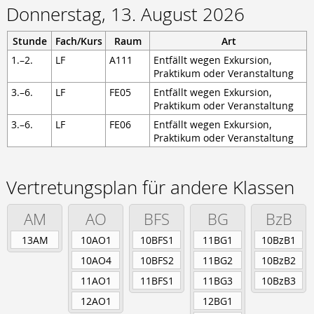
Donnerstag, 13. August 2026
Stunde
Fach/Kurs
Raum
Art
1.–2.
LF
A111
Entfällt wegen Exkursion,
Praktikum oder Veranstaltung
3.–6.
LF
FE05
Entfällt wegen Exkursion,
Praktikum oder Veranstaltung
3.–6.
LF
FE06
Entfällt wegen Exkursion,
Praktikum oder Veranstaltung
Vertretungsplan für andere Klassen
AM
AO
BFS
BG
BzB
13AM
10AO1
10BFS1
11BG1
10BzB1
10AO4
10BFS2
11BG2
10BzB2
11AO1
11BFS1
11BG3
10BzB3
12AO1
12BG1