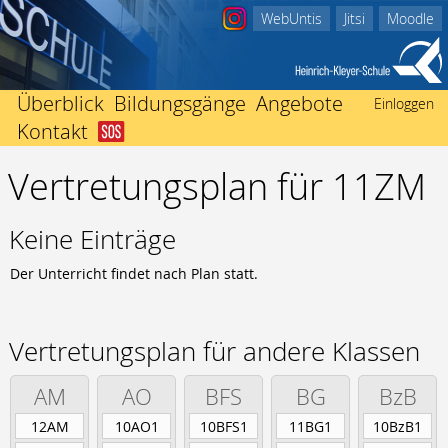
WebUntis
Jitsi
Moodle
Überblick
Bildungsgänge
Angebote
Einloggen
Kontakt
Abitur
Startseite
Beratungsangebote
Berufliches Gymnasium
Vertretungsplan für 11ZM
Schulleitung
Ich bin in Not
Einschulung
Fachhochschulreife
Kollegium
Nachricht an Klassenlehrer/-in
International
Fachoberschule Form A
Sekretariate
Der Weg zu uns
Mediothek
Keine Einträge
Fachoberschule Form B
Förderverein
Impressum
Termine
Fachhochschulreife ausbildungsbegleitend
Der Unterricht findet nach Plan statt.
Schwerbehindertenvertretung
Unterrichtszeiten
Mittlerer Abschluss
Heinrich Kleyer
Vertretungsplan
Berufsfachschule
3D-Drucker
Vertretungsplan für andere Klassen
Berufsvorbereitend
Bildungsgänge zur Berufsvorbereitung
AM
AO
BFS
BG
BzB
Berufsbegleitend
12AM
10AO1
10BFS1
11BG1
10BzB1
Fachschule für Technik