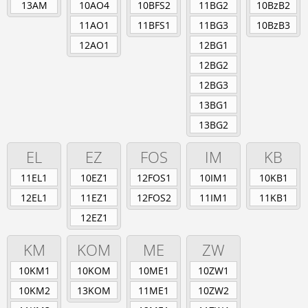
Berufsschule
13AM
10AO4
10BFS2
11BG2
10BzB2
Anlagenmechaniker/-in
11AO1
11BFS1
11BG3
10BzB3
Augenoptiker/-in
12AO1
12BG1
Eisenbahner/-in im Betriebsdienst
12BG2
Fahrradmonteur/-in
Industriemechaniker/-in
12BG3
Karosserie- und Fahrzeugbaumechaniker/-in
13BG1
Konstruktionsmechaniker/-in
Kraftfahrzeugmechatroniker/-in
13BG2
Mechatroniker/-in
EL
EZ
FOS
IM
KB
Zweiradmechatroniker/-in
11EL1
10EZ1
12FOS1
10IM1
10KB1
12EL1
11EZ1
12FOS2
11IM1
11KB1
12EZ1
KM
KOM
ME
ZW
10KM1
10KOM
10ME1
10ZW1
10KM2
13KOM
11ME1
10ZW2