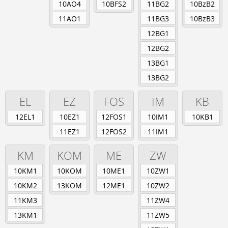
Berufsschule
10AO4
10BFS2
11BG2
10BzB2
Anlagenmechaniker/-in
11AO1
11BG3
10BzB3
Augenoptiker/-in
12BG1
Eisenbahner/-in im Betriebsdienst
12BG2
Fahrradmonteur/-in
Industriemechaniker/-in
13BG1
Karosserie- und Fahrzeugbaumechaniker/-in
13BG2
Konstruktionsmechaniker/-in
Kraftfahrzeugmechatroniker/-in
EL
EZ
FOS
IM
KB
Mechatroniker/-in
Zweiradmechatroniker/-in
12EL1
10EZ1
12FOS1
10IM1
10KB1
11EZ1
12FOS2
11IM1
KM
KOM
ME
ZW
10KM1
10KOM
10ME1
10ZW1
10KM2
13KOM
12ME1
10ZW2
11KM3
11ZW4
13KM1
11ZW5