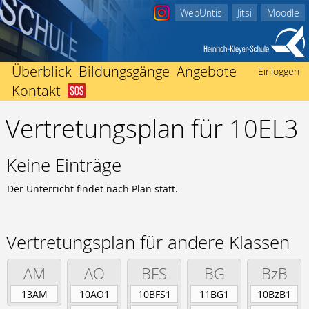
WebUntis
Jitsi
Moodle
Überblick
Bildungsgänge
Angebote
Einloggen
Kontakt
Abitur
Startseite
Beratungsangebote
Berufliches Gymnasium
Vertretungsplan für 10EL3
Schulleitung
Ich bin in Not
Einschulung
Fachhochschulreife
Kollegium
Nachricht an Klassenlehrer/-in
International
Fachoberschule Form A
Sekretariate
Der Weg zu uns
Mediothek
Keine Einträge
Fachoberschule Form B
Förderverein
Impressum
Termine
Fachhochschulreife ausbildungsbegleitend
Der Unterricht findet nach Plan statt.
Schwerbehindertenvertretung
Unterrichtszeiten
Mittlerer Abschluss
Heinrich Kleyer
Vertretungsplan
Berufsfachschule
3D-Drucker
Vertretungsplan für andere Klassen
Berufsvorbereitend
Bildungsgänge zur Berufsvorbereitung
AM
AO
BFS
BG
BzB
Berufsbegleitend
13AM
10AO1
10BFS1
11BG1
10BzB1
Fachschule für Technik