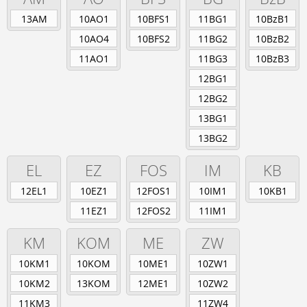
Berufsschule
13AM
10AO1
10BFS1
11BG1
10BzB1
Anlagenmechaniker/-in
Augenoptiker/-in
10AO4
10BFS2
11BG2
10BzB2
Eisenbahner/-in im Betriebsdienst
11AO1
11BG3
10BzB3
Fahrradmonteur/-in
12BG1
Industriemechaniker/-in
Karosserie- und Fahrzeugbaumechaniker/-in
12BG2
Konstruktionsmechaniker/-in
13BG1
Kraftfahrzeugmechatroniker/-in
13BG2
Mechatroniker/-in
Zweiradmechatroniker/-in
EL
EZ
FOS
IM
KB
12EL1
10EZ1
12FOS1
10IM1
10KB1
11EZ1
12FOS2
11IM1
KM
KOM
ME
ZW
10KM1
10KOM
10ME1
10ZW1
10KM2
13KOM
12ME1
10ZW2
11KM3
11ZW4