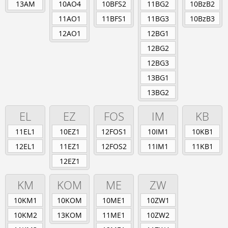
Berufsschule
13AM
10AO4
10BFS2
11BG2
10BzB2
Anlagenmechaniker/-in
11AO1
11BFS1
11BG3
10BzB3
Augenoptiker/-in
12AO1
12BG1
Eisenbahner/-in im Betriebsdienst
12BG2
Fahrradmonteur/-in
Industriemechaniker/-in
12BG3
Karosserie- und Fahrzeugbaumechaniker/-in
13BG1
Konstruktionsmechaniker/-in
Kraftfahrzeugmechatroniker/-in
13BG2
Mechatroniker/-in
EL
EZ
FOS
IM
KB
Zweiradmechatroniker/-in
11EL1
10EZ1
12FOS1
10IM1
10KB1
12EL1
11EZ1
12FOS2
11IM1
11KB1
12EZ1
KM
KOM
ME
ZW
10KM1
10KOM
10ME1
10ZW1
10KM2
13KOM
11ME1
10ZW2