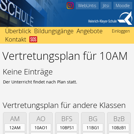
WebUntis
Jitsi
Moodle
Überblick
Bildungsgänge
Angebote
Einloggen
Kontakt
Abitur
Startseite
Beratungsangebote
Berufliches Gymnasium
Vertretungsplan für 10AM
Schulleitung
Ich bin in Not
Einschulung
Fachhochschulreife
Kollegium
Nachricht an Klassenlehrer/-in
International
Fachoberschule Form A
Sekretariate
Der Weg zu uns
Mediothek
Keine Einträge
Fachoberschule Form B
Förderverein
Impressum
Termine
Fachhochschulreife ausbildungsbegleitend
Der Unterricht findet nach Plan statt.
Schwerbehindertenvertretung
Unterrichtszeiten
Mittlerer Abschluss
Heinrich Kleyer
Vertretungsplan
Berufsfachschule
3D-Drucker
Vertretungsplan für andere Klassen
Berufsvorbereitend
Bildungsgänge zur Berufsvorbereitung
AM
AO
BFS
BG
BzB
Berufsbegleitend
12AM
10AO1
10BFS1
11BG1
10BzB1
Fachschule für Technik