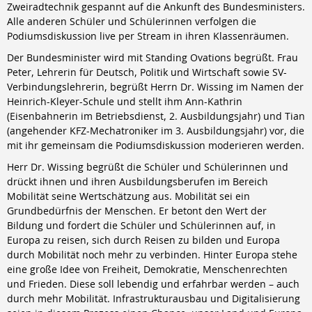
Berufsschule
Zweiradtechnik gespannt auf die Ankunft des Bundesministers.
Alle anderen Schüler und Schülerinnen verfolgen die
Anlagenmechaniker/-in
Podiumsdiskussion live per Stream in ihren Klassenräumen.
Augenoptiker/-in
Eisenbahner/-in im Betriebsdienst
Der Bundesminister wird mit Standing Ovations begrüßt. Frau
Fahrradmonteur/-in
Peter, Lehrerin für Deutsch, Politik und Wirtschaft sowie SV-
Industriemechaniker/-in
Verbindungslehrerin, begrüßt Herrn Dr. Wissing im Namen der
Karosserie- und Fahrzeugbaumechaniker/-in
Heinrich-Kleyer-Schule und stellt ihm Ann-Kathrin
Konstruktionsmechaniker/-in
(Eisenbahnerin im Betriebsdienst, 2. Ausbildungsjahr) und Tian
Kraftfahrzeugmechatroniker/-in
(angehender KFZ-Mechatroniker im 3. Ausbildungsjahr) vor, die
Mechatroniker/-in
mit ihr gemeinsam die Podiumsdiskussion moderieren werden.
Zweiradmechatroniker/-in
Herr Dr. Wissing begrüßt die Schüler und Schülerinnen und
drückt ihnen und ihren Ausbildungsberufen im Bereich
Mobilität seine Wertschätzung aus. Mobilität sei ein
Grundbedürfnis der Menschen. Er betont den Wert der
Bildung und fordert die Schüler und Schülerinnen auf, in
Europa zu reisen, sich durch Reisen zu bilden und Europa
durch Mobilität noch mehr zu verbinden. Hinter Europa stehe
eine große Idee von Freiheit, Demokratie, Menschenrechten
und Frieden. Diese soll lebendig und erfahrbar werden – auch
durch mehr Mobilität. Infrastrukturausbau und Digitalisierung