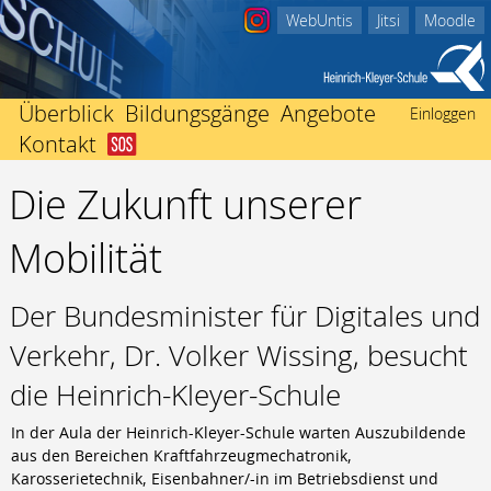
WebUntis
Jitsi
Moodle
Überblick
Bildungsgänge
Angebote
Einloggen
Kontakt
Abitur
Startseite
Beratungsangebote
Berufliches Gymnasium
Die Zukunft unserer
Schulleitung
Ich bin in Not
Einschulung
Fachhochschulreife
Kollegium
Nachricht an Klassenlehrer/-in
International
Mobilität
Fachoberschule Form A
Sekretariate
Der Weg zu uns
Mediothek
Fachoberschule Form B
Förderverein
Impressum
Termine
Fachhochschulreife ausbildungsbegleitend
Der Bundesminister für Digitales und
Schwerbehindertenvertretung
Unterrichtszeiten
Mittlerer Abschluss
Heinrich Kleyer
Vertretungsplan
Verkehr, Dr. Volker Wissing, besucht
Berufsfachschule
3D-Drucker
Berufsvorbereitend
die Heinrich-Kleyer-Schule
Bildungsgänge zur Berufsvorbereitung
In der Aula der Heinrich-Kleyer-Schule warten Auszubildende
Berufsbegleitend
aus den Bereichen Kraftfahrzeugmechatronik,
Fachschule für Technik
Karosserietechnik, Eisenbahner/-in im Betriebsdienst und