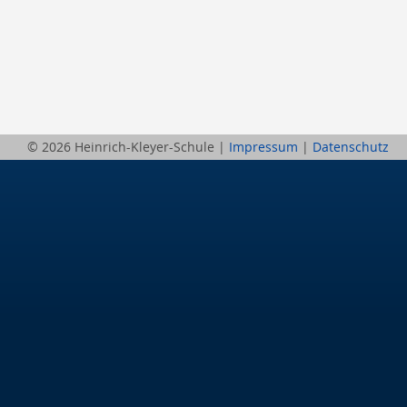
Berufsschule
Anlagenmechaniker/-in
Augenoptiker/-in
Eisenbahner/-in im Betriebsdienst
Fahrradmonteur/-in
Industriemechaniker/-in
Karosserie- und Fahrzeugbaumechaniker/-in
Konstruktionsmechaniker/-in
© 2026 Heinrich-Kleyer-Schule |
Impressum
|
Datenschutz
Kraftfahrzeugmechatroniker/-in
Mechatroniker/-in
Zweiradmechatroniker/-in